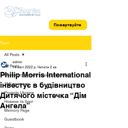
Пожертвуйте
Пост
All Posts
admin
All Posts
14 квіт. 2022 р.
Читати 2 хв
Philip Morris International
Вони потребують вашої допомоги
інвестує в будівництво
ЗМІ та преса
Projects Ukraine
Дитячого містечка “Дім
Новини та блог
Ангела”
Memory Page
Guestbook