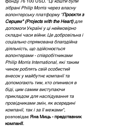
фонду 76 100 USD. 
"Ці кошти були 
зібрані Philip Morris через власну 
волонтерську платформу "
Проєкти з 
Серцем" (Projects with the Heart)
 для 
допомоги Україні у ці неймовірно 
складні часи війни. Це добровільна і 
соціально спрямована благодійна 
діяльність, що здійснюється 
волонтерами - співробітниками 
Philip Morris International, які таким 
чином роблять свій особистий 
внесок у майбутнє компанії та 
допомогають тим, хто опинився в 
біді, цим самим виступаючи 
прикладом для наслідування та 
провідниками змін, як всередині 
компанії, так і за її межами"
, 
розповідає 
Яна Миць - представник 
компанії
.