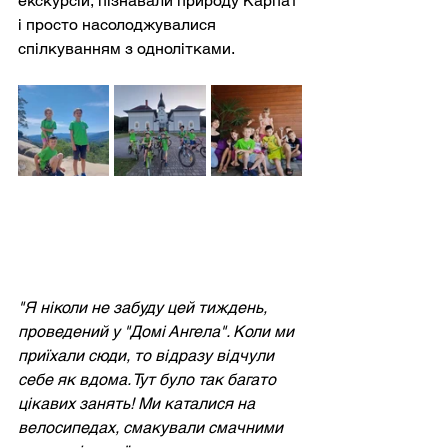
екскурсій, пізнавали природу Карпат 
і просто насолоджувалися 
спілкуванням з однолітками.
"Я ніколи не забуду цей тиждень, 
проведений у "Домі Ангела". Коли ми 
приїхали сюди, то відразу відчули 
себе як вдома. Тут було так багато 
цікавих занять! Ми каталися на 
велосипедах, смакували смачними 