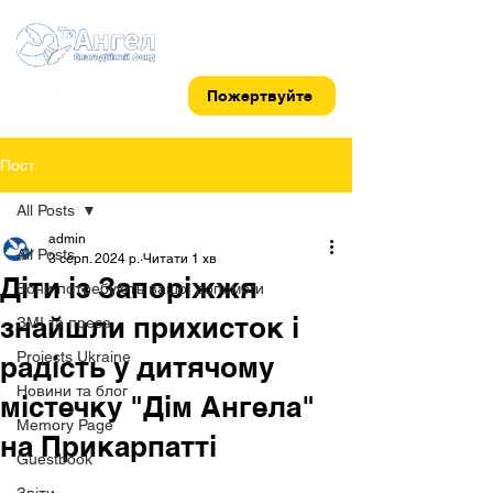
Пожертвуйте
Пост
All Posts
admin
All Posts
3 серп. 2024 р.
Читати 1 хв
Діти із Запоріжжя
Вони потребують вашої допомоги
знайшли прихисток і
ЗМІ та преса
Projects Ukraine
радість у дитячому
Новини та блог
містечку "Дім Ангела"
Memory Page
на Прикарпатті
Guestbook