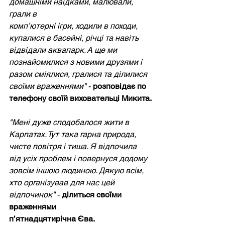
домашніми наїдками, малювали, 
грали в 
комп’ютерні ігри, ходили в походи, 
купалися в басейні, річці та навіть 
відвідали аквапарк. А ще ми 
познайомилися з новими друзями і 
разом сміялися, гралися та ділилися 
своїми враженнями"
 - 
розповідає по 
телефону своїй виховательці Микита.
"Мені дуже сподобалося жити в 
Карпатах. Тут така гарна природа, 
чисте повітря і тиша. Я відпочила 
від усіх проблем і повернуся додому 
зовсім іншою людиною. Дякую всім, 
хто організував для нас цей 
відпочинок"
 - 
ділиться своїми 
враженнями 
п’ятнадцятирічна Єва.