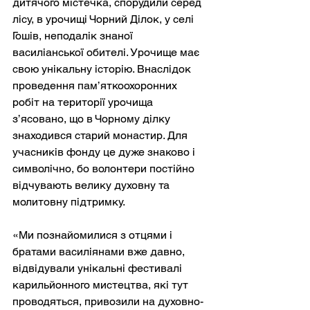
дитячого містечка, спорудили серед 
лісу, в урочищі Чорний Ділок, у селі 
Гошів, неподалік знаної 
василіанської обителі. Урочище має 
свою унікальну історію. Внаслідок 
проведення пам’яткоохоронних 
робіт на території урочища 
з’ясовано, що в Чорному ділку 
знаходився старий монастир. Для 
учасників фонду це дуже знаково і 
символічно, бо волонтери постійно 
відчувають велику духовну та 
молитовну підтримку.
«Ми познайомилися з отцями і 
братами василіянами вже давно, 
відвідували унікальні фестивалі 
карильйонного мистецтва, які тут 
проводяться, привозили на духовно-