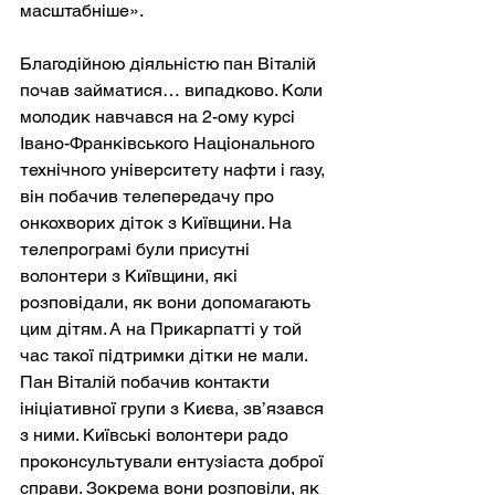
масштабніше».
Благодійною діяльністю пан Віталій 
почав займатися… випадково. Коли 
молодик навчався на 2-ому курсі 
Івано-Франківського Національного 
технічного університету нафти і газу, 
він побачив телепередачу про 
онкохворих діток з Київщини. На 
телепрограмі були присутні 
волонтери з Київщини, які 
розповідали, як вони допомагають 
цим дітям. А на Прикарпатті у той 
час такої підтримки дітки не мали. 
Пан Віталій побачив контакти 
ініціативної групи з Києва, зв’язався 
з ними. Київські волонтери радо 
проконсультували ентузіаста доброї 
справи. Зокрема вони розповіли, як 