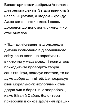
Волонтери стали добрими Ангелами 
для онкопацієнтів. Звідси виникла й 
назва ініціативи, а згодом – фонду. 
Адже кожен, хто чимось і якось 
доклався до допомоги, символічно 
стає Ангелом.
«Під час лікування від онконедуг 
дитина ізольована від зовнішнього 
світу, вона повинна перебувати 
виключно у медзакладі, і коли хтось 
приходить та проводить творчі 
заняття, ігри, показує вистави, то це 
дуже добре для дітей. Це покращує 
їхній морально-психологічний стан, 
додає сил в боротьбі з хворобою», — 
каже Віталій Сабан. Волонтери 
привозили в онковідділення іграшки, 