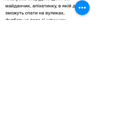
майданчик, апіхатинку, в якій діти 
зможуть спати на вуликах, 
футбольне поле зі штучним 
покриттям, теплицю, аби дітки 
вчилися вирощувати овочі. Уже 
цьогоріч тут відпочивали діти з 
Івано-Франківського центру 
соціальної та психологічної 
реабілітації. Вони побували у 
монастирі на Святих Літургіях, мали 
можливість помолитися біля 
чудотворної ікони Гошівської 
Богородиці. Наразі на території ще 
тривають заключні ремонти та 
планується ще два заїзди. При 
потребі в Гошеві зможуть прийняти і 
дітей з територій, охоплених війною.