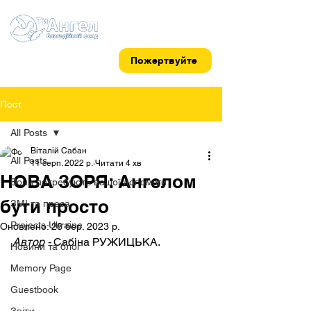
Пожертвуйте
Пост
All Posts
Віталій Сабан
All Posts
11 серп. 2022 р.
Читати 4 хв
НОВА ЗОРЯ: Ангелом
Вони потребують вашої допомоги
бути просто
ЗМІ та преса
Projects Ukraine
Оновлено:
28 бер. 2023 р.
Автор - 
Сабіна РУЖИЦЬКА.
Новини та блог
Memory Page
Guestbook