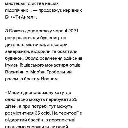
мистецькі дійства наших 
підопічних», — продовжує керівник 
БФ «Ти Ангел».
З Божою допомогою у червні 2021 
року розпочали будівництво 
дитячого містечка, а цьогоріч 
завершили, відкрили та освятили 
будинок. Обряд освячення здійснив 
ігумен Гошівського монастиря отців 
Василіян о. Мар’ян Гробельний 
разом із братом Йоаном.
«Маємо двоповерхову хату, де 
одночасно можуть перебувати 25 
дітей, а при потребі тут можуть 
розміститися 35 осіб. На території є 
відкритий басейн, в перспективі 
плануємо спорудити дитячий 