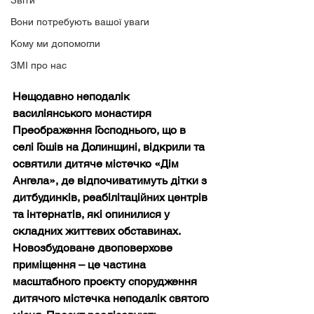
Звіти
Вони потребують вашої уваги
Кому ми допомогли
ЗМІ про нас
Нещодавно неподалік 
василіянського монастиря 
Преображення Господнього, що в 
селі Гошів на Долинщині, відкрили та 
освятили дитяче містечко «Дім 
Ангела», де відпочиватимуть дітки з 
дитбудинків, реабілітаційних центрів 
та інтернатів, які опинилися у 
складних життєвих обставинах. 
Новозбудоване двоповерхове 
приміщення – це частина 
масштабного проєкту спорудження 
дитячого містечка неподалік святого 