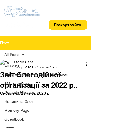
Пожертвуйте
Пост
All Posts
Віталій Сабан
All Posts
25 бер. 2023 р.
Читати 1 хв
Звіт благодійної
Вони потребують вашої допомоги
організації за 2022 р..
ЗМІ та преса
Projects Ukraine
Оновлено:
25 лист. 2023 р.
Новини та блог
Memory Page
Guestbook