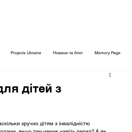
Головна
Про нас
Наші проєкти
Projects Ukraine
Новини та блог
Memory Page
Кому ми допомогли
ЗМІ про нас
для дітей з
скільки зручно дітям з інвалідністю 
ходами, якщо там немає навіть перил? А як 