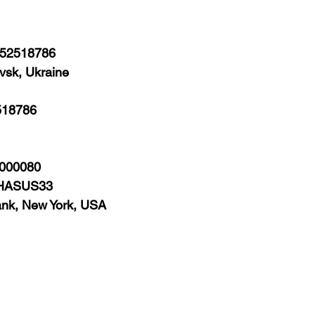
052518786
vsk, Ukraine
518786
-000080
 CHASUS33
nk, New York, USA