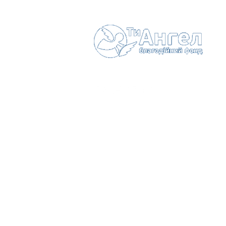
корпусу у ДМ "Дім
Ангела"
Зв'
Іван
с. Г
7752
info