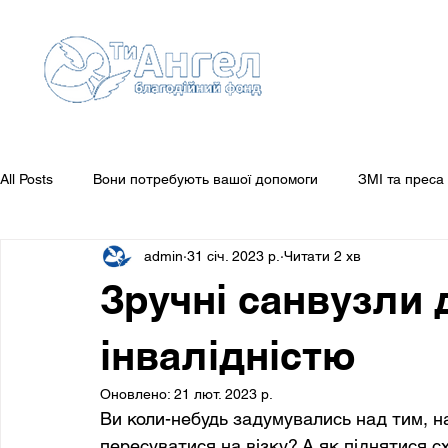
All Posts
Вони потребують вашої допомоги
ЗМІ та преса
admin
31 січ. 2023 р.
Читати 2 хв
Guestbook
Звіти
Вони потребують вашої уваги
Зручні санвузли 
інвалідністю
Оновлено:
21 лют. 2023 р.
Ви коли-небудь задумувались над тим, на
пересуватися на візку? А як піднятися с