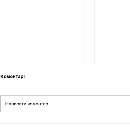
Коментарі
Написати коментар...
Зведення сучасного
Тепличка 
лікувально-оздоровчого
личка (РЕ