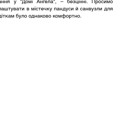
ння у "Домі Ангела", – безцінні. Просимо 
аштувати в містечку пандуси й санвузли для 
 діткам було однаково комфортно.