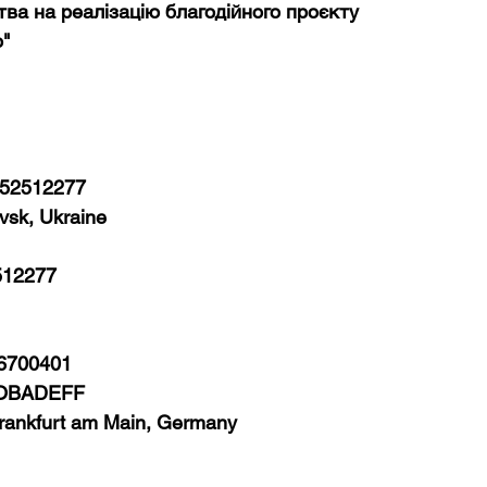
ва на реалізацію благодійного проєкту 
ю"
052512277
vsk, Ukraine
512277
86700401
 COBADEFF
rankfurt am Main, Germany