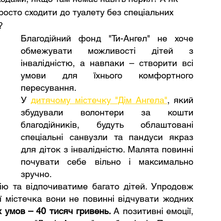
росто сходити до туалету без спеціальних 
?
Благодійний фонд "Ти-Ангел" не хоче 
обмежувати можливості дітей з 
інвалідністю, а навпаки – створити всі 
умови для їхнього комфортного 
пересування.
У 
дитячому містечку "Дім Ангела"
, який 
збудували волонтери за кошти 
благодійників, будуть облаштовані 
спеціальні санвузли та пандуси якраз 
для діток з інвалідністю. Малята повинні 
почувати себе вільно і максимально 
зручно.
ію та відпочиватиме багато дітей. Упродовж 
ї містечка вони не повинні відчувати жодних 
х умов – 40 тисяч гривень.
 А позитивні емоції, 