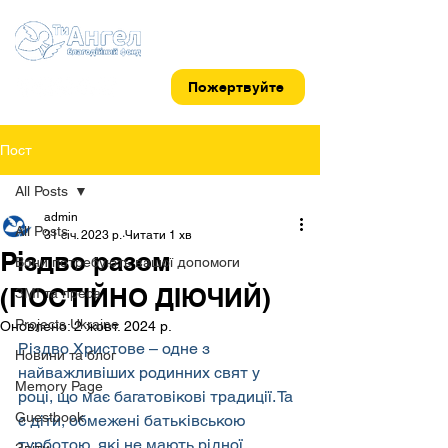
Пожертвуйте
Пост
All Posts
admin
All Posts
31 січ. 2023 р.
Читати 1 хв
Різдво разом
Вони потребують вашої допомоги
(ПОСТІЙНО ДІЮЧИЙ)
ЗМІ та преса
Projects Ukraine
Оновлено:
2 жовт. 2024 р.
Різдво Христове – одне з 
Новини та блог
найважливіших родинних свят у 
Memory Page
році, що має багатовікові традиції. Та 
Guestbook
є діти, обмежені батьківською 
турботою, які не мають рідної 