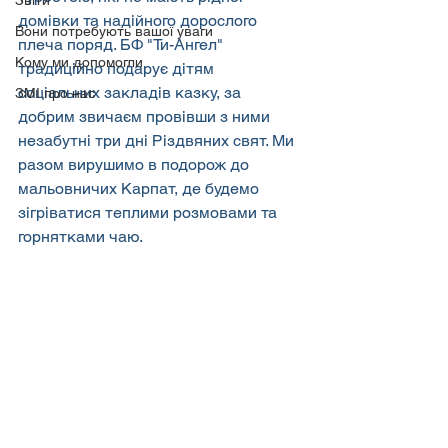
Звіти
домівки та надійного дорослого 
Вони потребують вашої уваги
плеча поряд. БФ "Ти-Ангел" 
Кому ми допомогли
традиційно подарує дітям 
соціальних закладів казку, за 
ЗМІ про нас
добрим звичаєм провівши з ними 
незабутні три дні Різдвяних свят. Ми 
разом вирушимо в подорож до 
мальовничих Карпат, де будемо 
зігріватися теплими розмовами та 
горнятками чаю.